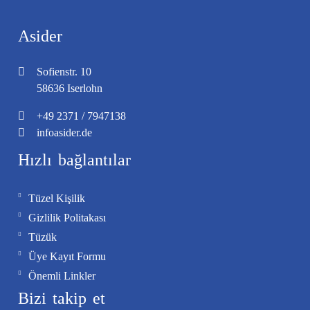
Asider
Sofienstr. 10
58636 Iserlohn
+49
2371
/
7947138
info
asider.de
Hızlı bağlantılar
Tüzel Kişilik
Gizlilik Politakası
Tüzük
Üye Kayıt Formu
Önemli Linkler
Bizi takip et