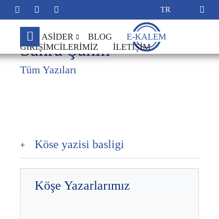
ASİDER
BLOG
E-KALEM
Sahra Şahin
GIRIŞIMCILERIMIZ
İLETIŞIM
Hakkımızda
Tüm Yazıları
Yönetim Kurulu
Hesap Bilgileri
Tüzük
Üye Kayıt Formu
Köse yazisi basligi
Köşe Yazarlarımız