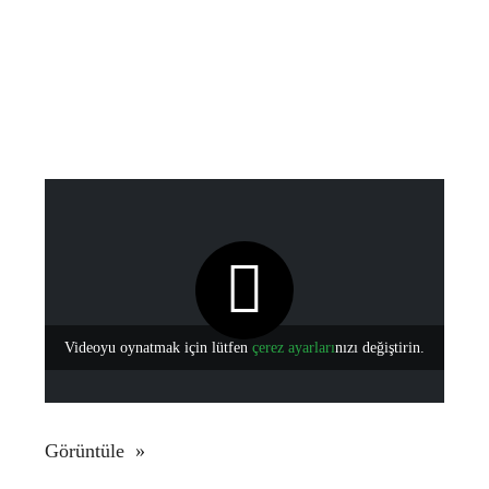
Videoyu oynatmak için lütfen
çerez ayarları
nızı değiştirin.
Görüntüle »