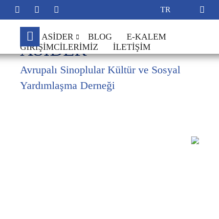
ASİDER
BLOG
E-KALEM
ASİDER
GIRIŞIMCILERIMIZ
İLETIŞIM
Hakkımızda
Avrupalı Sinoplular Kültür ve Sosyal
Yönetim Kurulu
Yardımlaşma Derneği
Hesap Bilgileri
Tüzük
Üye Kayıt Formu