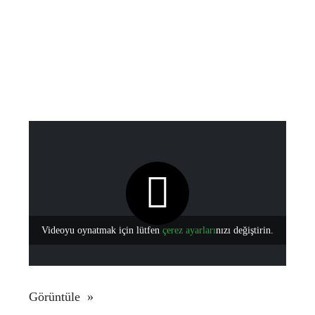
Videoyu oynatmak için lütfen
çerez ayarları
nızı değiştirin.
Görüntüle »