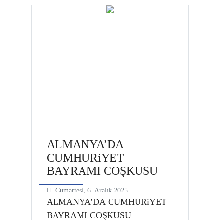
raporlar ve faaliyet raporları
okunarak üyelerin bilgisine
sunuldu. Yapılan
değerlendirmelerin ardından
mevcut yönetim oy birliğiyle ibra
edilerek aklandı ve seçim sürecine
geçildi. Yaklaşık on yıldır dernek
başkanlığı görevini başarıyla
yürüten Ecmel Yalçın, gör…
ALMANYA’DA
CUMHURiYET
BAYRAMI COŞKUSU
Cumartesi, 6. Aralık 2025
ALMANYA’DA CUMHURiYET
BAYRAMI COŞKUSU