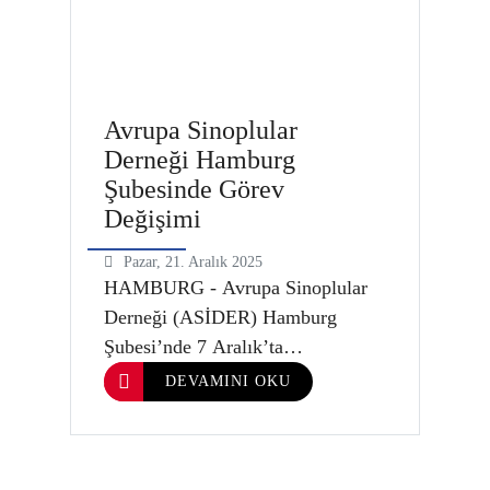
Avrupa Sinoplular
Derneği Hamburg
Şubesinde Görev
Değişimi
Pazar, 21. Aralık 2025
HAMBURG - Avrupa Sinoplular
Derneği (ASİDER) Hamburg
Şubesi’nde 7 Aralık’ta
gerçekleştirilen genel kurul
DEVAMINI OKU
toplantısında yönetimde görev
değişimi yaşandı. Toplantıda
seçimlere geçilmeden önce mali