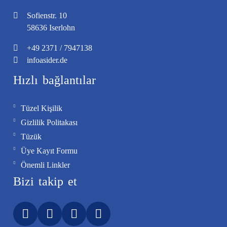
Belediye Başkanımı…
Sofienstr. 10
58636 Iserlohn
+49
2371
/
7947138
info
asider.de
Hızlı bağlantılar
Tüzel Kişilik
Gizlilik Politakası
Tüzük
Üye Kayıt Formu
Önemli Linkler
Bizi takip et