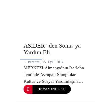
Yardımcısı Erdal Altuntaş,
ASİDER Detmond Şube Başkanı
Sirvan Ünal, ASİAD Başkanı
Aslan Açıkgöz hazır
bulundular.Kutlamanın açılı…
ASİDER ' den Soma' ya
Yardım Eli
Pazartesi, 15. Eylül 2014
MERKEZİ Almanya’nın İserlohn
kentinde Avrupalı Sinoplular
Kültür ve Sosyal Yardımlaşma
Derneği (ASİDER), bayram öncesi
DEVAMINI OKU
Soma’daki maden kazasında şehit
düşen Sinoplu ailelere parasal
yardım gönderdi. Soma Sinoplular