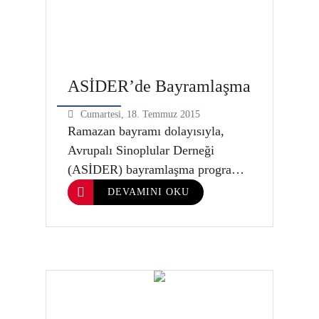
Seyfi Güler ile Çalışma ve İş K…
ASİDER’de Bayramlaşma
Cumartesi, 18. Temmuz 2015
Ramazan bayramı dolayısıyla,
Avrupalı Sinoplular Derneği
(ASİDER) bayramlaşma programı
düzenledi. Dernek Merkezinin
DEVAMINI OKU
bulunduğu Iserlohn şehrinde ki
Dernek Bürosunda düzenlenen
bayramlaşma programına ASİDER
yönetim Kurulu Başkanı Ali
Çalışkan,Genel sekreter Birol
Üstün,Yönetim Kurulu Üyesi