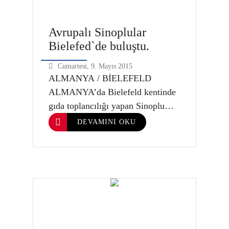
Avrupalı Sinoplular
Bielefed`de buluştu.
Cumartesi, 9. Mayıs 2015
ALMANYA / BİELEFELD
ALMANYA’da Bielefeld kentinde
gıda toplancılığı yapan Sinoplu
İşadamı Cemil Akkurt sahibi
DEVAMINI OKU
olduğu Onur Lebensmittel-
Großhändler GmbH, kuruluşunun
32. yılını düzenlediği görkemli bir
törenle kutladılar. Çok sayıda
davetli ve Sinoplunun katıldıldığı
kutlamada ASİDER Başkanı Ali
Çalışkan, ASİDER Başkan