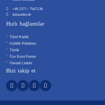
+49
2371
/
7947138
info
asider.de
Hızlı bağlantılar
Tüzel Kişilik
Gizlilik Politakası
Tüzük
Üye Kayıt Formu
Önemli Linkler
Bizi takip et