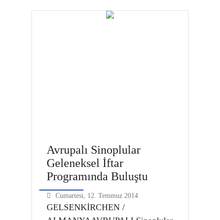
Deneği aracılığı ile belirledikleri
üç aileye bayram öncesi toplan 2
bin 100 lira parasal yardım havale
ettiklerini söyleyen ASİDER
Başkanı Ali Çalışkan;dernek olarak
Soma’daki ailere yardımlarını
süreceklerini söyledi. ASİDER
Başkanı Al…
Avrupalı Sinoplular
Geleneksel İftar
Programında Buluştu
Cumartesi, 12. Temmuz 2014
GELSENKİRCHEN /