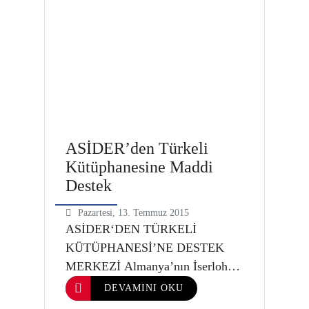
Cihan İncedayı, Asider Stuttgart
delegesi Metin Kantarcı ,Ditib
Iserlohn Merkez Camii Sekreteri
Mustafa Üstün,Hocalarımızdan
Fadıl Özmen, Almanya Sinoplular
Cenaze Derneği (ASİCEN) …
ASİDER’den Türkeli
Kütüphanesine Maddi
Destek
Pazartesi, 13. Temmuz 2015
ASİDER‘DEN TÜRKELİ
KÜTÜPHANESİ’NE DESTEK
MERKEZİ Almanya’nın İserlohn
kentinde bulunan Avrupa
DEVAMINI OKU
Sinoplular Kültür ve Sosyal