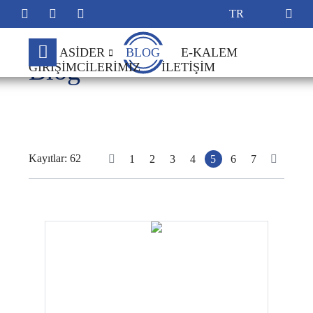
ASİDER
BLOG
E-KALEM
Blog
GIRIŞIMCILERIMIZ
İLETIŞIM
Hakkımızda
Yönetim Kurulu
Hesap Bilgileri
Kayıtlar: 62
1
2
3
4
5
6
7
Tüzük
Üye Kayıt Formu