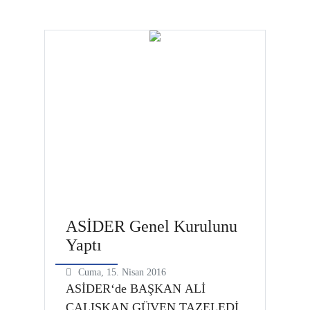
güvenlik kuvvetlerini hedef alan
terör olaylarını siddetle kınıyoruz.
Lanetliyoruz. dedi. Iserlohn /
Almanya Avrupalı Sinoplular
Kültür ve Sosyal Yardımlaşma
Derneği’nin (ASİDER),
Almanya’nın İserlohn kentinde
düzenlediği iftar yemeği,
Avrupa’da…
ASİDER Genel Kurulunu
Yaptı
Cuma, 15. Nisan 2016
ASİDER‘de BAŞKAN ALİ
ÇALIŞKAN GÜVEN TAZELEDİ