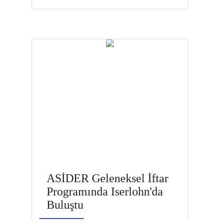
Yardımlaşma Derneği (ASİDER),
Türkeli Fadıl Demirel Halk
Kütüphanesine maddi destek
sağladı. ASİDER’in Detmond
Şube Başkanı Şirvan Ünal’ın
bizzat Halk Eğitim Müdürü Aydın
Öztürk’e elden ilettiği maddi
destek için Halk Eğitim Müdürü
Aydın Öztürk ASİDER’e teşekkür
etti. ASİDER’in Detmond Şube
Başkanı Şirvan Ünal ise …
ASİDER Geleneksel İftar
Programında Iserlohn'da
Buluştu