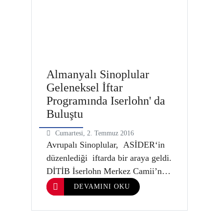
Almanyalı Sinoplular
Geleneksel İftar
Programında Iserlohn' da
Buluştu
Cumartesi, 2. Temmuz 2016
Avrupalı Sinoplular, ASİDER‘in
düzenlediği iftarda bir araya geldi.
DİTİB İserlohn Merkez Camii’nin
ev sahipliği yaptığı iftarda konuşan
DEVAMINI OKU
ASİDER Başkanı Ali Çalışkan;
Türkiye’de , masum insanları,