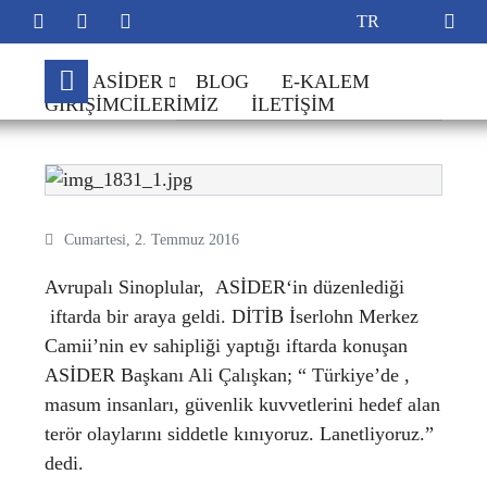
ASİDER
BLOG
E-KALEM
Bu makaleyi paylaş
GIRIŞIMCILERIMIZ
İLETIŞIM
Hakkımızda
Yönetim Kurulu
Hesap Bilgileri
Cumartesi, 2. Temmuz 2016
Tüzük
Avrupalı Sinoplular, ASİDER‘in düzenlediği
Üye Kayıt Formu
iftarda bir araya geldi. DİTİB İserlohn Merkez
Camii’nin ev sahipliği yaptığı iftarda konuşan
ASİDER Başkanı Ali Çalışkan; “ Türkiye’de ,
masum insanları, güvenlik kuvvetlerini hedef alan
terör olaylarını siddetle kınıyoruz. Lanetliyoruz.”
dedi.