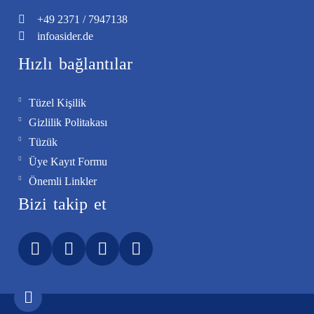
+49
2371
/
7947138
info
asider.de
Hızlı bağlantılar
Tüzel Kişilik
Gizlilik Politakası
Tüzük
Üye Kayıt Formu
Önemli Linkler
Bizi takip et